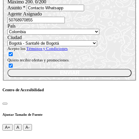
Máximo 200.
0
/200
Asunto *
Agente Asignado
País
Ciudad
Acepto los
Términos y Condiciones
Quiero recibir ofertas y promociones.
ENVIAR
Centro de Accesibilidad
Ajustar Tamaño de Fuente
A+
A
A-